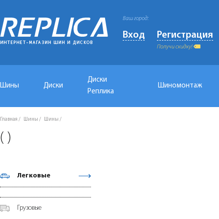
Ваш город:
Вход
Регистрация
Получи скидку!
Диски
Шины
Диски
Шиномонтаж
Реплика
Главная
Шины
Шины
( )
Легковые
Грузовые