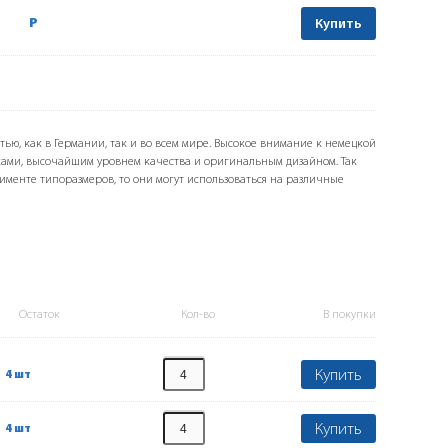
Р
Купить
тью, как в Германии, так и во всем мире. Высокое внимание к немецкой
ами, высочайшим уровнем качества и оригинальным дизайном. Так
именте типоразмеров, то они могут использоваться на различные
Остаток
Кол-во
В покупки
Купить
4 шт
Купить
4 шт