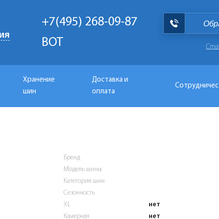
+7(495) 268-09-87
Обр
ия
BOT
Ста
Хранение
Доставка и
Сотрудничес
шин
оплата
Бренд
Модель шины
Категория шин
Сезонность
XL
нет
Камерная
нет