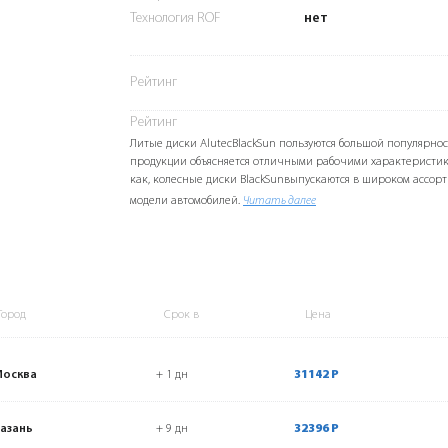
Технология ROF
нет
Рейтинг
Рейтинг
Литые диски AlutecBlackSun пользуются большой популярнос
продукции объясняется отличными рабочими характеристик
как, колесные диски BlackSunвыпускаются в широком ассорт
модели автомобилей.
Читать далее
Город
Срок в
Цена
Москва
+ 1 дн
31142 Р
азань
+ 9 дн
32396 Р