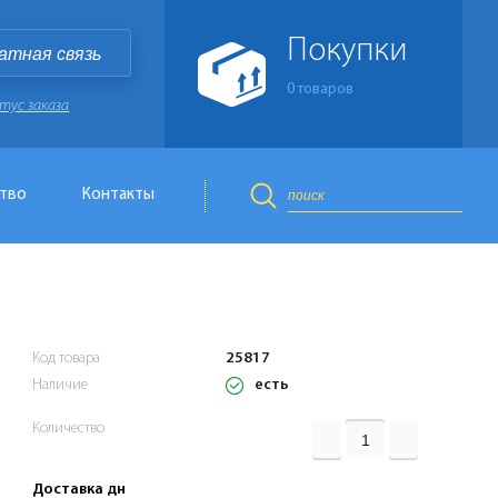
Покупки
атная связь
0
товаров
тус заказа
тво
Контакты
Код товара
25817
есть
Наличие
Количество
Доставка дн