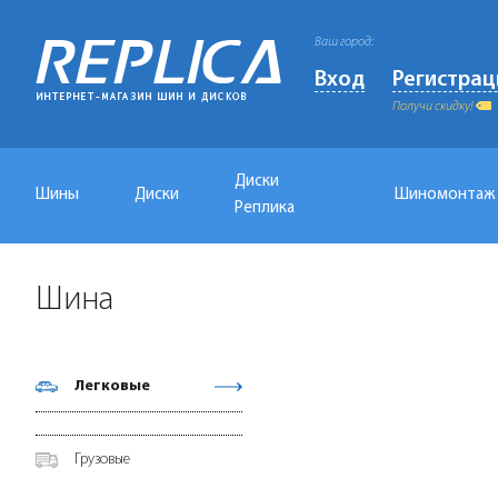
Ваш город:
Вход
Регистрац
Получи скидку!
Диски
Шины
Диски
Шиномонтаж
Реплика
Шина
Легковые
Грузовые