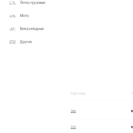
Легко-грузовые
Мото
Велосипедные
Другие
КодСклад
266
325
К