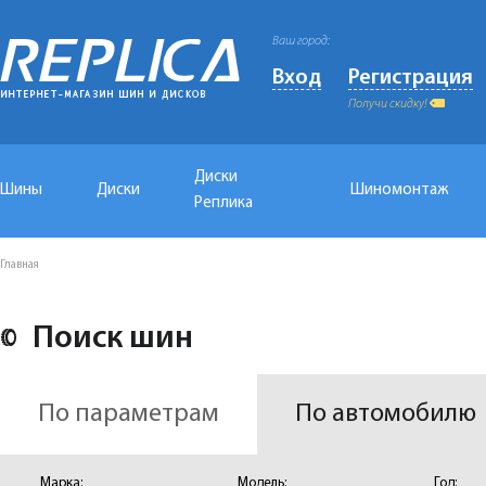
Ваш город:
Вход
Регистрация
Получи скидку!
Диски
Шины
Диски
Шиномонтаж
Реплика
Главная
Поиск шин
По параметрам
По автомобилю
Марка:
Модель:
Год: