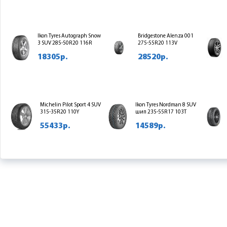
Ikon Tyres Autograph Snow
Bridgestone Alenza 001
3 SUV 285-50R20 116R
275-55R20 113V
18305р.
28520р.
Michelin Pilot Sport 4 SUV
Ikon Tyres Nordman 8 SUV
315-35R20 110Y
шип 235-55R17 103T
55433р.
14589р.