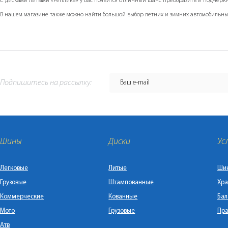
С дисками литыми «Реплика» у Вас появится отличный шанс преобразить и подчеркну
В нашем магазине также можно найти большой выбор летних и зимних автомобильных
Подпишитесь на рассылку:
Шины
Диски
Ус
Легковые
Литые
Ши
Грузовые
Штампованные
Хра
Коммерческие
Кованные
Бал
Мото
Грузовые
Пра
Атв