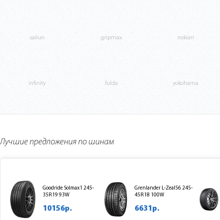
sailun
gripmax
nokian
infinity
fulda
yokohama
Лучшие предложения по шинам
Goodride Solmax1 245-
Grenlander L-Zeal56 245-
35R19 93W
45R18 100W
10156р.
6631р.