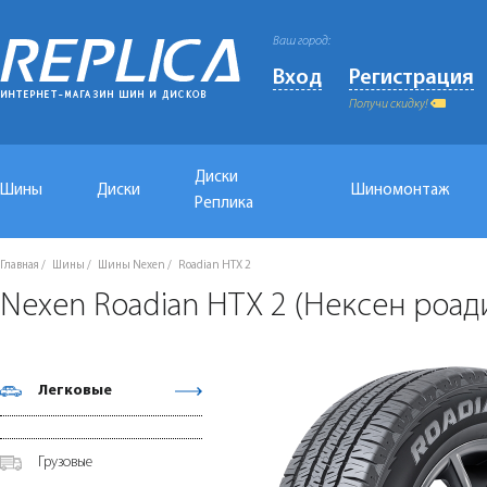
Ваш город:
Вход
Регистрация
Получи скидку!
Диски
Шины
Диски
Шиномонтаж
Реплика
Главная
Шины
Шины Nexen
Roadian HTX 2
Nexen Roadian HTX 2 (Нексен роади
Легковые
Грузовые