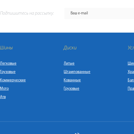
Подпишитесь на рассылку:
Шины
Диски
Ус
Легковые
Литые
Ши
Грузовые
Штампованные
Хра
Коммерческие
Кованные
Бал
Мото
Грузовые
Пра
Атв