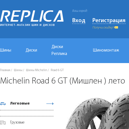
Ваш город:
Вход
Регистрация
Получи скидку!
Диски
Шины
Диски
Шиномонтаж
Реплика
Главная
Шины
Шины Michelin
Road 6 GT
Michelin Road 6 GT (Мишлен ) лето
Легковые
Грузовые