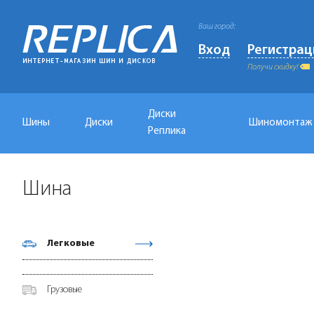
Ваш город:
Вход
Регистрац
Получи скидку!
Диски
Шины
Диски
Шиномонтаж
Реплика
Шина
Легковые
Грузовые