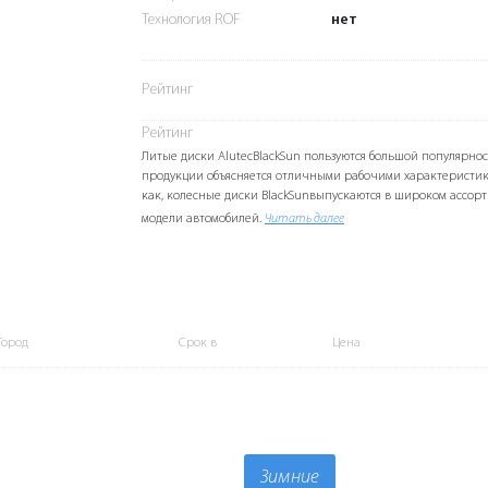
Технология ROF
нет
Рейтинг
Рейтинг
Литые диски AlutecBlackSun пользуются большой популярнос
продукции объясняется отличными рабочими характеристик
как, колесные диски BlackSunвыпускаются в широком ассорт
модели автомобилей.
Читать далее
Город
Срок в
Цена
Зимние