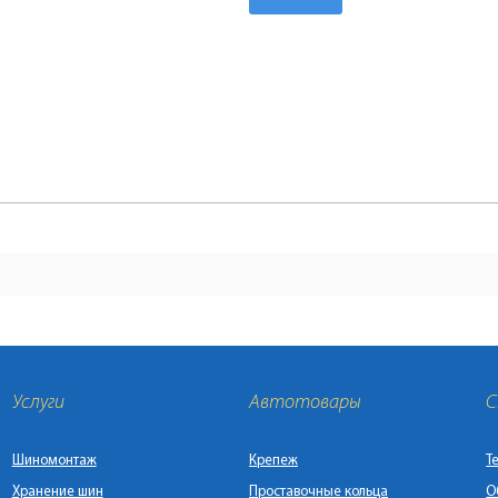
Услуги
Автотовары
С
Шиномонтаж
Крепеж
Т
Хранение шин
Проставочные кольца
О