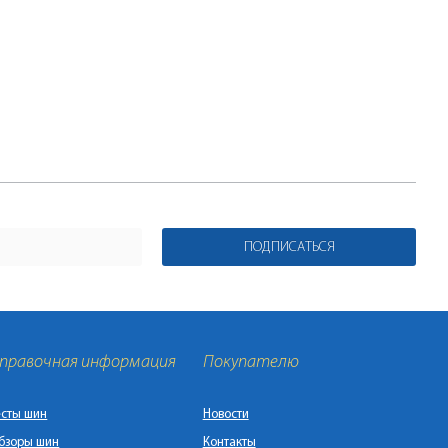
ПОДПИСАТЬСЯ
правочная информация
Покупателю
есты шин
Новости
бзоры шин
Контакты