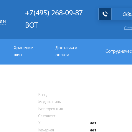
+7(495) 268-09-87
Обр
ия
BOT
Ста
Хранение
Доставка и
Сотрудничес
шин
оплата
Бренд
Модель шины
Категория шин
Сезонность
XL
нет
Камерная
нет