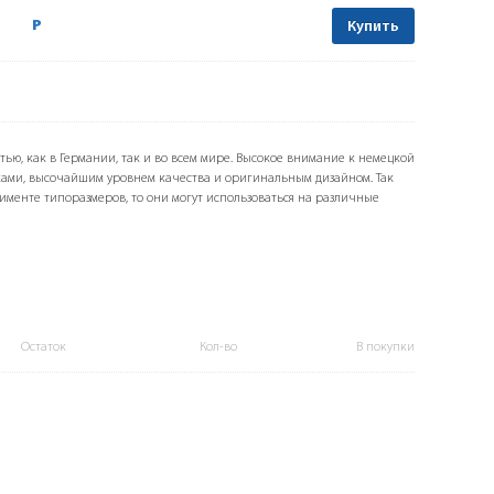
Р
Купить
тью, как в Германии, так и во всем мире. Высокое внимание к немецкой
ами, высочайшим уровнем качества и оригинальным дизайном. Так
именте типоразмеров, то они могут использоваться на различные
Остаток
Кол-во
В покупки