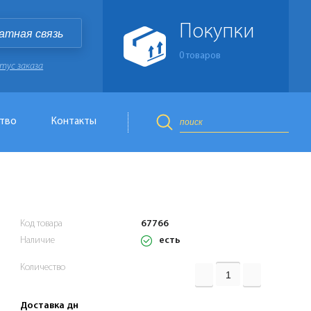
Покупки
атная связь
0
товаров
тус заказа
тво
Контакты
Код товара
67766
есть
Наличие
Количество
Доставка дн