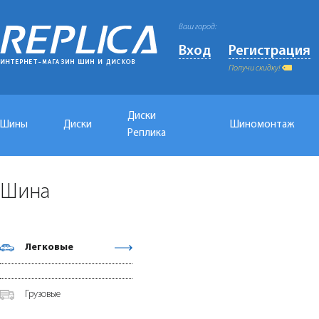
Ваш город:
Вход
Регистрация
Получи скидку!
Диски
Шины
Диски
Шиномонтаж
Реплика
Шина
Легковые
Грузовые