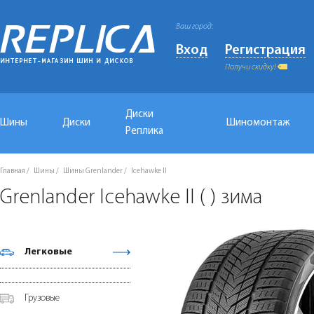
Ваш город:
Вход
Регистрация
Получи скидку!
Диски
Шины
Диски
Шиномонтаж
Реплика
Главная
Шины
Шины Grenlander
Icehawke II
Grenlander Icehawke II ( ) зима
Легковые
Грузовые