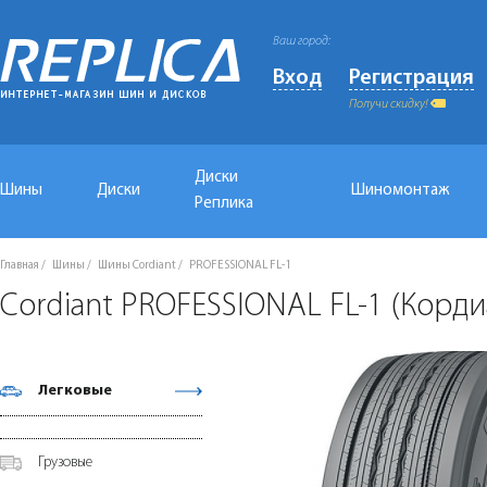
Ваш город:
Вход
Регистрация
Получи скидку!
Диски
Шины
Диски
Шиномонтаж
Реплика
Главная
Шины
Шины Cordiant
PROFESSIONAL FL-1
Cordiant PROFESSIONAL FL-1 (Корд
Легковые
Грузовые