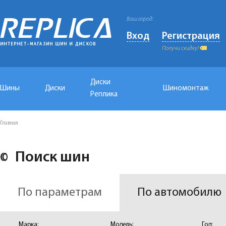
Ваш город:
Вход
Регистрация
Получи скидку!
Диски
Шины
Диски
Шиномонтаж
Реплика
Главная
Поиск шин
По параметрам
По автомобилю
Марка:
Модель:
Год: