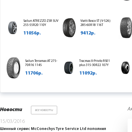
Sailun ATREZZO ZSR SUV
Viatti Bosco ST (V-526)
255-55R20 110Y
285-60R18 116T
11056р.
9412р.
Sailun Terramax AT 275-
Tracmax X-Privilo RS01
70R16 114S
plus 315-30R22 107Y
11706р.
11092р.
А
Новости
все новости
15/03/2016
Шинный сервис McConechys Tyre Service Ltd пополнил