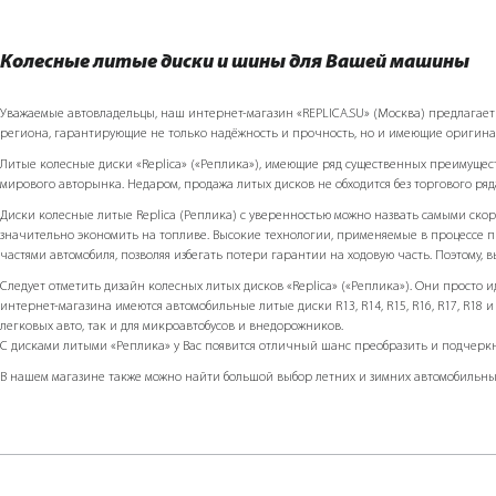
Колесные литые диски и шины для Вашей машины
Уважаемые автовладельцы, наш интернет-магазин «REPLICA.SU» (Москва) предлагает Ва
региона, гарантирующие не только надёжность и прочность, но и имеющие оригин
Литые колесные диски «Replicа» («Реплика»), имеющие ряд существенных преимуще
мирового авторынка. Недаром, продажа литых дисков не обходится без торгового ряд
Диски колесные литые Replicа (Реплика) с уверенностью можно назвать самыми скор
значительно экономить на топливе. Высокие технологии, применяемые в процессе п
частями автомобиля, позволяя избегать потери гарантии на ходовую часть. Поэтому, 
Следует отметить дизайн колесных литых дисков «Replicа» («Реплика»). Они просто
интернет-магазина имеются автомобильные литые диски R13, R14, R15, R16, R17, R18 и п
легковых авто, так и для микроавтобусов и внедорожников.
С дисками литыми «Реплика» у Вас появится отличный шанс преобразить и подчеркну
В нашем магазине также можно найти большой выбор летних и зимних автомобильных