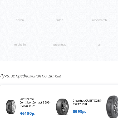
nexen
fulda
roadmarch
michelin
greentrac
cst
Лучшие предложения по шинам
Continental
Greentrac QUEST-X 235-
ContiSportContact 5 295-
65R17 108H
35R20 105Y
8593р.
46190р.