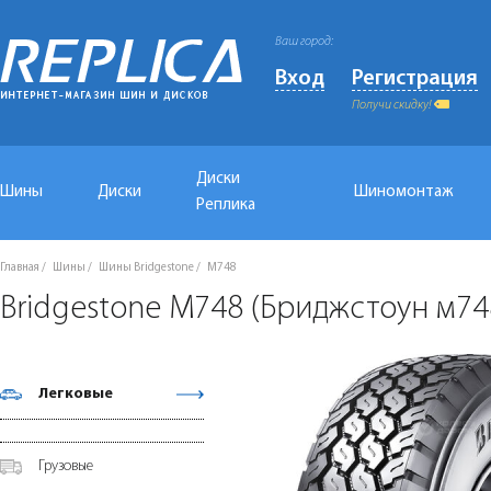
Ваш город:
Вход
Регистрация
Получи скидку!
Диски
Шины
Диски
Шиномонтаж
Реплика
Главная
Шины
Шины Bridgestone
M748
Bridgestone M748 (Бриджстоун м74
Легковые
Грузовые