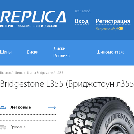
Ваш город:
Вход
Регистрация
Получи скидку!
Диски
Шины
Диски
Шиномонтаж
Реплика
Главная
Шины
Шины Bridgestone
L355
Bridgestone L355 (Бриджстоун л355
Легковые
Грузовые