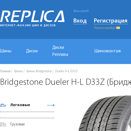
Ваш город:
Вход
Регистрация
Получи скидку!
Диски
Шины
Диски
Шиномонтаж
Реплика
Главная
Шины
Шины Bridgestone
Dueler H-L D33Z
Bridgestone Dueler H-L D33Z (Брид
Легковые
Грузовые