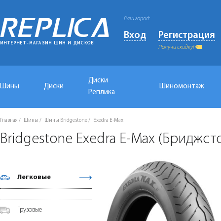
Ваш город:
Вход
Регистрация
Получи скидку!
Диски
Шины
Диски
Шиномонтаж
Реплика
Главная
Шины
Шины Bridgestone
Exedra E-Max
Bridgestone Exedra E-Max (Бриджст
Легковые
Грузовые