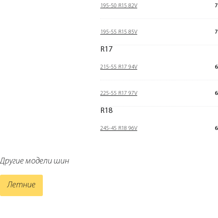
195-50 R15 82V
7
195-55 R15 85V
7
R17
215-55 R17 94V
6
225-55 R17 97V
6
R18
245-45 R18 96V
6
Другие модели шин
Летние