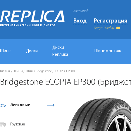
Ваш город:
Вход
Регистрация
Получи скидку!
Диски
Шины
Диски
Шиномонтаж
Реплика
Главная
Шины
Шины Bridgestone
ECOPIA EP300
Bridgestone ECOPIA EP300 (Бриджс
Легковые
Грузовые