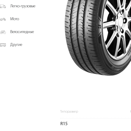
Легко-грузовые
Мото
Велосипедные
Другие
Типоразмер
R15