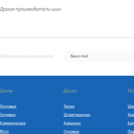
Другие производители шин
Подпишитесь на рассылку:
Шины
Диски
Ус
Легковые
Литые
Ши
Грузовые
Штампованные
Хра
Коммерческие
Кованные
Бал
Мото
Грузовые
Пра