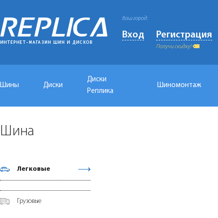
Ваш город:
Вход
Регистрация
Получи скидку!
Диски
Шины
Диски
Шиномонтаж
Реплика
Шина
Легковые
Грузовые