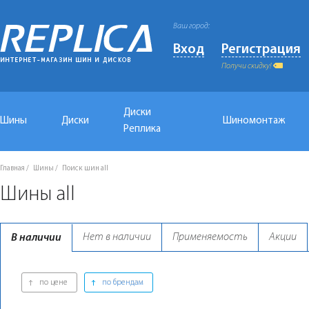
Ваш город:
Вход
Регистрация
Получи скидку!
Диски
Шины
Диски
Шиномонтаж
Реплика
Главная
Шины
Поиск шин all
Шины all
Нет в наличии
Применяемость
Акции
В наличии
по цене
по брендам