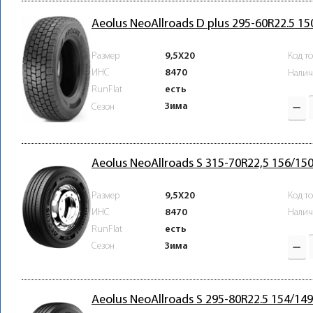
Aeolus NeoAllroads D plus 295-60R22.5 1
Размер
9,5X20
Код т
ИНС
8470
Налич
RunFlat
есть
Зима
Сезон
Aeolus NeoAllroads S 315-70R22,5 156/15
Размер
9,5X20
Код т
ИНС
8470
Налич
RunFlat
есть
Зима
Сезон
Aeolus NeoAllroads S 295-80R22.5 154/1