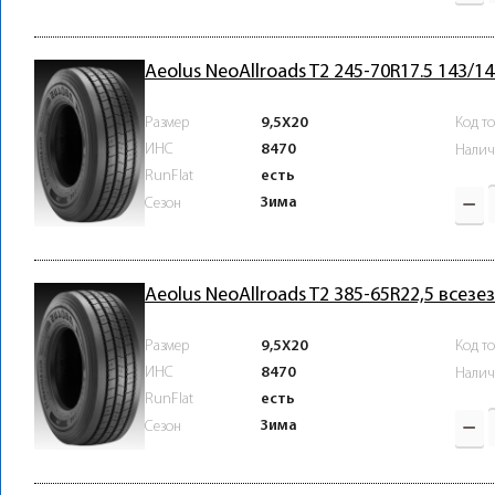
Aeolus NeoAllroads T2 245-70R17.5 143/1
Размер
9,5X20
Код т
ИНС
8470
Налич
RunFlat
есть
Зима
Сезон
Aeolus NeoAllroads T2 385-65R22,5 всезе
Размер
9,5X20
Код т
ИНС
8470
Налич
RunFlat
есть
Зима
Сезон