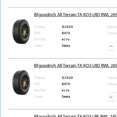
Bfgoodrich All Terrain TA KO3 LRD RWL 2
Размер
9,5X20
Код т
ИНС
8470
Налич
RunFlat
есть
Зима
Сезон
Bfgoodrich All Terrain TA KO3 LRD RWL 2
Размер
9,5X20
Код т
ИНС
8470
Налич
RunFlat
есть
Зима
Сезон
Bfgoodrich All Terrain TA KO3 LRE RWL 2