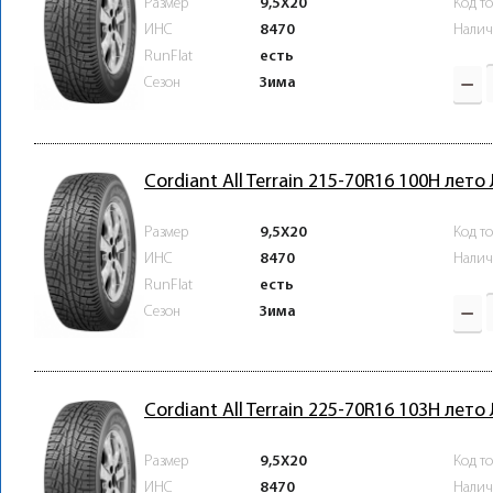
Размер
9,5X20
Код т
ИНС
8470
Налич
RunFlat
есть
Зима
Сезон
Cordiant All Terrain 215-70R16 100H лето
Размер
9,5X20
Код т
ИНС
8470
Налич
RunFlat
есть
Зима
Сезон
Cordiant All Terrain 225-70R16 103H лето
Размер
9,5X20
Код т
ИНС
8470
Налич