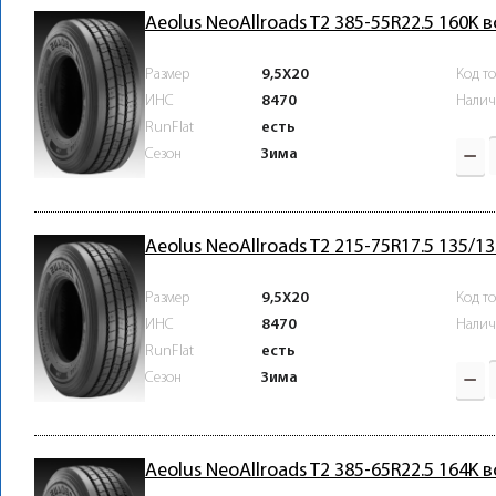
Aeolus NeoAllroads T2 385-55R22.5 160K 
Размер
9,5X20
Код т
ИНС
8470
Налич
RunFlat
есть
Зима
Сезон
Aeolus NeoAllroads T2 215-75R17.5 135/1
Размер
9,5X20
Код т
ИНС
8470
Налич
RunFlat
есть
Зима
Сезон
Aeolus NeoAllroads T2 385-65R22.5 164K 