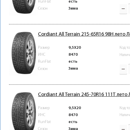
RunFlat
есть
Зима
Сезон
Cordiant All Terrain 215-65R16 98H лето 
Размер
9,5X20
Код т
ИНС
8470
Налич
RunFlat
есть
Зима
Сезон
Cordiant All Terrain 245-70R16 111T лето
Размер
9,5X20
Код т
ИНС
8470
Налич
RunFlat
есть
Зима
Сезон