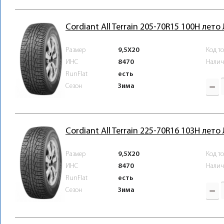
Cordiant All Terrain 205-70R15 100H лето
Размер
9,5X20
Код т
ИНС
8470
Налич
RunFlat
есть
Зима
Сезон
Cordiant All Terrain 225-70R16 103H лето
Размер
9,5X20
Код т
ИНС
8470
Налич
RunFlat
есть
Зима
Сезон