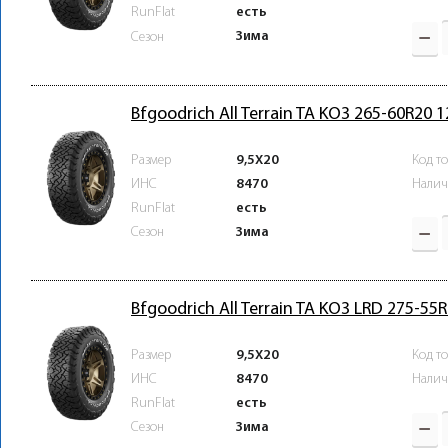
RunFlat
есть
Зима
Сезон
Bfgoodrich All Terrain TA KO3 265-60R20 
Размер
9,5X20
Код т
ИНС
8470
Налич
RunFlat
есть
Зима
Сезон
Bfgoodrich All Terrain TA KO3 LRD 275-5
Размер
9,5X20
Код т
ИНС
8470
Налич
RunFlat
есть
Зима
Сезон