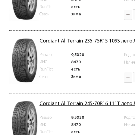
RunFlat
есть
Зима
Сезон
Cordiant All Terrain 235-75R15 109S лето
Размер
9,5X20
Код т
ИНС
8470
Налич
RunFlat
есть
Зима
Сезон
Cordiant All Terrain 245-70R16 111T лето
Размер
9,5X20
Код т
ИНС
8470
Налич
RunFlat
есть