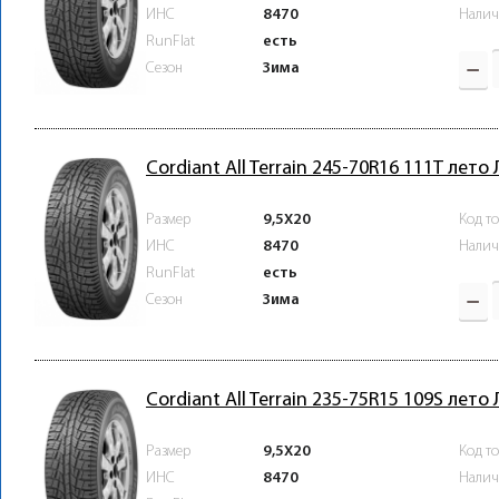
ИНС
8470
Налич
RunFlat
есть
Зима
Сезон
Cordiant All Terrain 245-70R16 111T лето
Размер
9,5X20
Код т
ИНС
8470
Налич
RunFlat
есть
Зима
Сезон
Cordiant All Terrain 235-75R15 109S лето
Размер
9,5X20
Код т
ИНС
8470
Налич