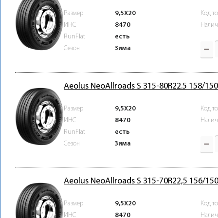
Размер
9,5X20
Код т
ИНС
8470
Налич
RunFlat
есть
Зима
Сезон
Aeolus NeoAllroads S 315-80R22.5 158/15
Размер
9,5X20
Код т
ИНС
8470
Налич
RunFlat
есть
Зима
Сезон
Aeolus NeoAllroads S 315-70R22,5 156/15
Размер
9,5X20
Код т
ИНС
8470
Налич