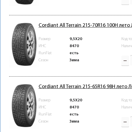
Cordiant All Terrain 215-70R16 100H лето
Размер
9,5X20
Код т
ИНС
8470
Налич
RunFlat
есть
Зима
Сезон
Cordiant All Terrain 215-65R16 98H лето 
Размер
9,5X20
Код т
ИНС
8470
Налич
RunFlat
есть
Зима
Сезон