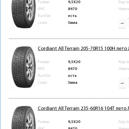
Размер
9,5X20
Код т
ИНС
8470
Налич
RunFlat
есть
Зима
Сезон
Cordiant All Terrain 205-70R15 100H лето
Размер
9,5X20
Код т
ИНС
8470
Налич
RunFlat
есть
Зима
Сезон
Cordiant All Terrain 235-60R16 104T лето
Размер
9,5X20
Код т
ИНС
8470
Налич