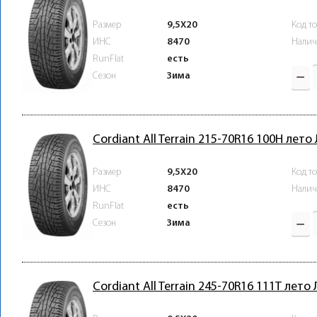
Размер
9,5X20
Код т
ИНС
8470
Налич
RunFlat
есть
Зима
Сезон
Cordiant All Terrain 215-70R16 100H лето
Размер
9,5X20
Код т
ИНС
8470
Налич
RunFlat
есть
Зима
Сезон
Cordiant All Terrain 245-70R16 111T лето