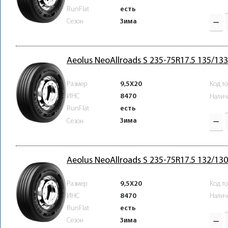
RunFlat
есть
Зима
Сезон
Aeolus NeoAllroads S 235-75R17.5 135/13
Размер
9,5X20
Код т
ИНС
8470
Налич
RunFlat
есть
Зима
Сезон
Aeolus NeoAllroads S 235-75R17.5 132/1
Размер
9,5X20
Код т
ИНС
8470
Налич
RunFlat
есть
Зима
Сезон