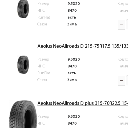
Размер
9,5X20
Код т
ИНС
8470
Налич
RunFlat
есть
Зима
Сезон
Aeolus NeoAllroads D 215-75R17.5 135/13
Размер
9,5X20
Код т
ИНС
8470
Налич
RunFlat
есть
Зима
Сезон
Aeolus NeoAllroads D plus 315-70R22.5 1
Размер
9,5X20
Код т
ИНС
8470
Налич