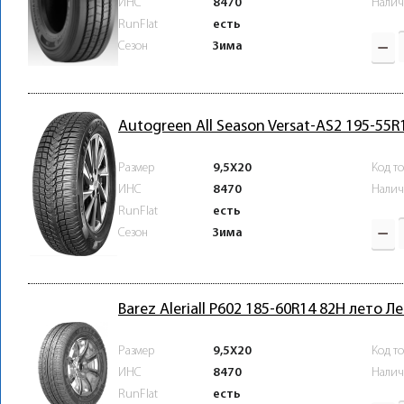
ИНС
8470
Налич
RunFlat
есть
Зима
Сезон
Autogreen All Season Versat-AS2 195-55
Размер
9,5X20
Код т
ИНС
8470
Налич
RunFlat
есть
Зима
Сезон
Barez Aleriall P602 185-60R14 82H лето Л
Размер
9,5X20
Код т
ИНС
8470
Налич
RunFlat
есть