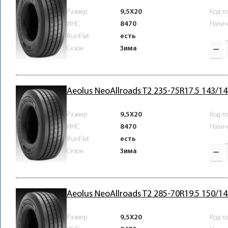
Размер
9,5X20
Код т
ИНС
8470
Налич
RunFlat
есть
Зима
Сезон
Aeolus NeoAllroads T2 235-75R17.5 143/1
Размер
9,5X20
Код т
ИНС
8470
Налич
RunFlat
есть
Зима
Сезон
Aeolus NeoAllroads T2 285-70R19.5 150/1
Размер
9,5X20
Код т