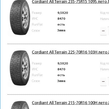
Cordiant All Terrain 235-75R15 109S лето
Размер
9,5X20
Код т
ИНС
8470
Налич
RunFlat
есть
Зима
Сезон
Cordiant All Terrain 225-70R16 103H лето
Размер
9,5X20
Код т
ИНС
8470
Налич
RunFlat
есть
Зима
Сезон
Cordiant All Terrain 215-70R16 100H лето