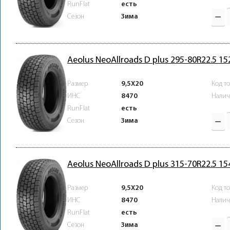
RunFlat
есть
Зима
Сезон
Aeolus NeoAllroads D plus 295-80R22.5 1
Размер
9,5X20
Код т
ИНС
8470
Налич
RunFlat
есть
Зима
Сезон
Aeolus NeoAllroads D plus 315-70R22.5 1
Размер
9,5X20
Код т
ИНС
8470
Налич
RunFlat
есть
Зима
Сезон