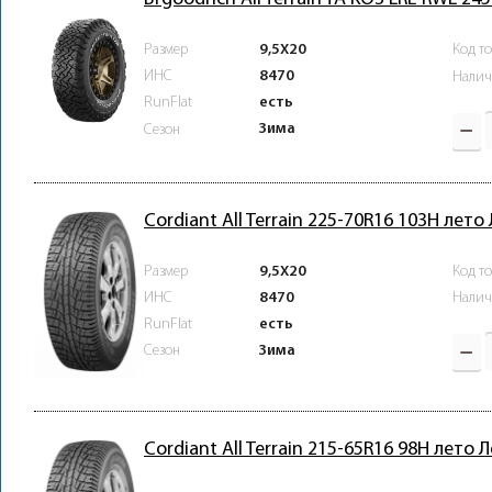
Размер
9,5X20
Код т
ИНС
8470
Налич
RunFlat
есть
Зима
Сезон
Cordiant All Terrain 225-70R16 103H лето
Размер
9,5X20
Код т
ИНС
8470
Налич
RunFlat
есть
Зима
Сезон
Cordiant All Terrain 215-65R16 98H лето 