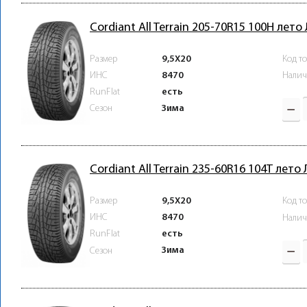
Cordiant All Terrain 205-70R15 100H лето
Размер
9,5X20
Код т
ИНС
8470
Налич
RunFlat
есть
Зима
Сезон
Cordiant All Terrain 235-60R16 104T лето
Размер
9,5X20
Код т
ИНС
8470
Налич
RunFlat
есть
Зима
Сезон