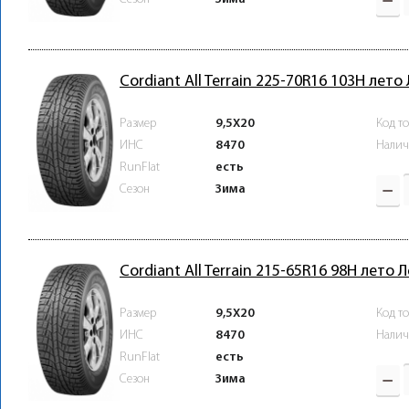
Cordiant All Terrain 225-70R16 103H лето
Размер
9,5X20
Код т
ИНС
8470
Налич
RunFlat
есть
Зима
Сезон
Cordiant All Terrain 215-65R16 98H лето 
Размер
9,5X20
Код т
ИНС
8470
Налич
RunFlat
есть
Зима
Сезон