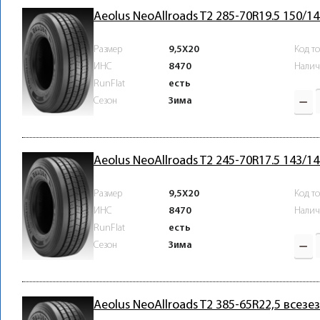
Aeolus NeoAllroads T2 285-70R19.5 150/1
Размер
9,5X20
Код т
ИНС
8470
Налич
RunFlat
есть
Зима
Сезон
Aeolus NeoAllroads T2 245-70R17.5 143/1
Размер
9,5X20
Код т
ИНС
8470
Налич
RunFlat
есть
Зима
Сезон
Aeolus NeoAllroads T2 385-65R22,5 всезе