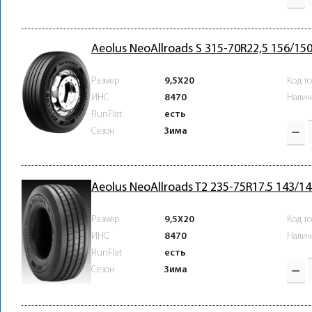
Aeolus NeoAllroads S 315-70R22,5 156/15
Размер
9,5X20
Код т
ИНС
8470
Налич
RunFlat
есть
Зима
Сезон
Aeolus NeoAllroads T2 235-75R17.5 143/1
Размер
9,5X20
Код т
ИНС
8470
Налич
RunFlat
есть
Зима
Сезон