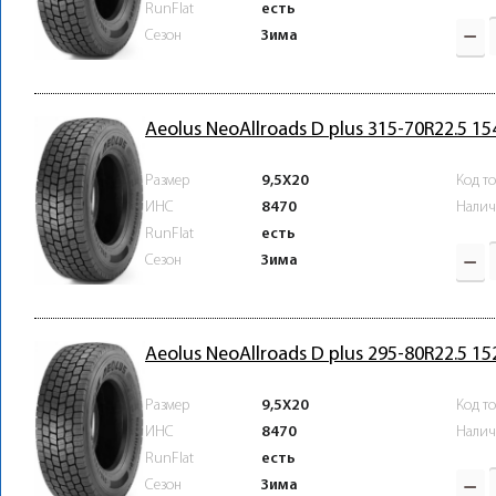
RunFlat
есть
Зима
Сезон
Aeolus NeoAllroads D plus 315-70R22.5 1
Размер
9,5X20
Код т
ИНС
8470
Налич
RunFlat
есть
Зима
Сезон
Aeolus NeoAllroads D plus 295-80R22.5 1
Размер
9,5X20
Код т
ИНС
8470
Налич
RunFlat
есть
Зима
Сезон