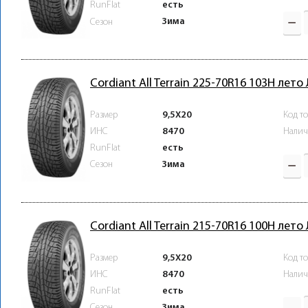
RunFlat
есть
Зима
Сезон
Cordiant All Terrain 225-70R16 103H лето
Размер
9,5X20
Код т
ИНС
8470
Налич
RunFlat
есть
Зима
Сезон
Cordiant All Terrain 215-70R16 100H лето
Размер
9,5X20
Код т
ИНС
8470
Налич
RunFlat
есть
Зима
Сезон