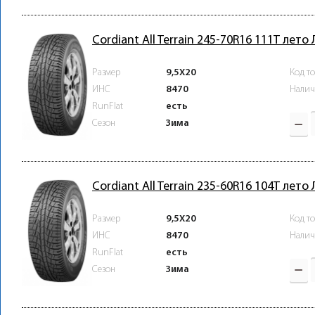
Cordiant All Terrain 245-70R16 111T лето
Размер
9,5X20
Код т
ИНС
8470
Налич
RunFlat
есть
Зима
Сезон
Cordiant All Terrain 235-60R16 104T лето
Размер
9,5X20
Код т
ИНС
8470
Налич
RunFlat
есть
Зима
Сезон