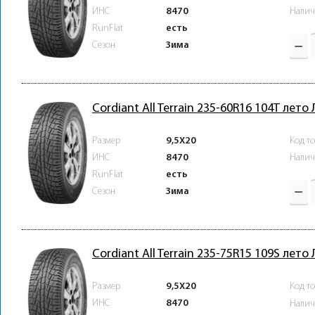
ИНС
8470
Налич
RunFlat
есть
Зима
Сезон
Cordiant All Terrain 235-60R16 104T лето
Размер
9,5X20
Код т
ИНС
8470
Налич
RunFlat
есть
Зима
Сезон
Cordiant All Terrain 235-75R15 109S лето
Размер
9,5X20
Код т
ИНС
8470
Налич