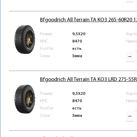
Bfgoodrich All Terrain TA KO3 265-60R20 
Размер
9,5X20
Код т
ИНС
8470
Налич
RunFlat
есть
Зима
Сезон
Bfgoodrich All Terrain TA KO3 LRD 275-5
Размер
9,5X20
Код т
ИНС
8470
Налич
RunFlat
есть
Зима
Сезон