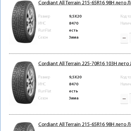
Cordiant All Terrain 215-65R16 98H лето 
Размер
9,5X20
Код т
ИНС
8470
Налич
RunFlat
есть
Зима
Сезон
Cordiant All Terrain 225-70R16 103H лето
Размер
9,5X20
Код т
ИНС
8470
Налич
RunFlat
есть
Зима
Сезон
Cordiant All Terrain 215-65R16 98H лето 