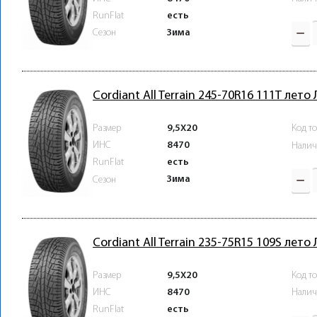
RunFlat
есть
Зима
Сезон
Cordiant All Terrain 245-70R16 111T лето
Размер
9,5X20
Код т
ИНС
8470
Налич
RunFlat
есть
Зима
Сезон
Cordiant All Terrain 235-75R15 109S лето
Размер
9,5X20
Код т
ИНС
8470
Налич
RunFlat
есть