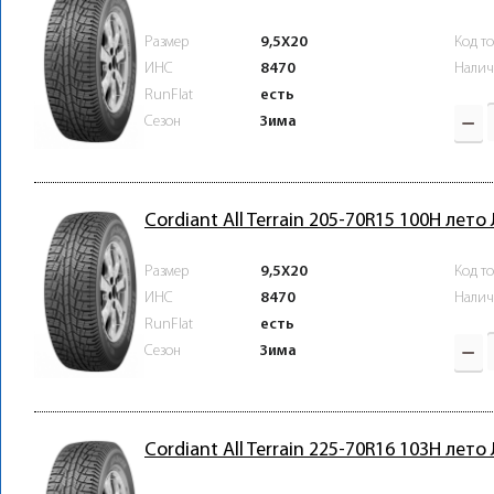
Размер
9,5X20
Код т
ИНС
8470
Налич
RunFlat
есть
Зима
Сезон
Cordiant All Terrain 205-70R15 100H лето
Размер
9,5X20
Код т
ИНС
8470
Налич
RunFlat
есть
Зима
Сезон
Cordiant All Terrain 225-70R16 103H лето