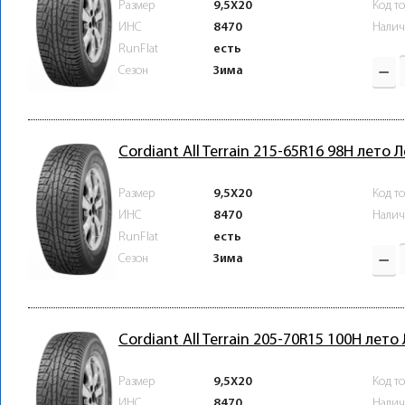
Размер
9,5X20
Код т
ИНС
8470
Налич
RunFlat
есть
Зима
Сезон
Cordiant All Terrain 215-65R16 98H лето 
Размер
9,5X20
Код т
ИНС
8470
Налич
RunFlat
есть
Зима
Сезон
Cordiant All Terrain 205-70R15 100H лето
Размер
9,5X20
Код т
ИНС
8470
Налич