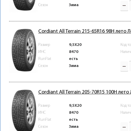
Зима
Сезон
Cordiant All Terrain 215-65R16 98H лето 
Размер
9,5X20
Код т
ИНС
8470
Налич
RunFlat
есть
Зима
Сезон
Cordiant All Terrain 205-70R15 100H лето
Размер
9,5X20
Код т
ИНС
8470
Налич
RunFlat
есть
Зима
Сезон