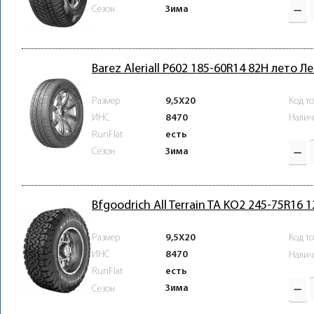
Зима
Сезон
Barez Aleriall P602 185-60R14 82H лето Л
Размер
9,5X20
Код т
ИНС
8470
Налич
RunFlat
есть
Зима
Сезон
Bfgoodrich All Terrain TA KO2 245-75R16 
Размер
9,5X20
Код т
ИНС
8470
Налич
RunFlat
есть
Зима
Сезон