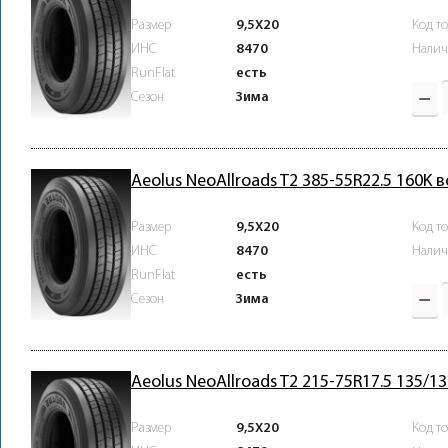
Размер
9,5X20
Код т
ИНС
8470
Налич
RunFlat
есть
Зима
Сезон
Aeolus NeoAllroads T2 385-55R22.5 160K 
Размер
9,5X20
Код т
ИНС
8470
Налич
RunFlat
есть
Зима
Сезон
Aeolus NeoAllroads T2 215-75R17.5 135/1
Размер
9,5X20
Код т