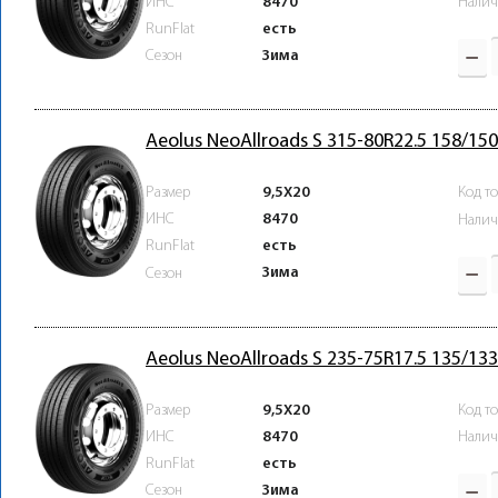
ИНС
8470
Налич
RunFlat
есть
Зима
Сезон
Aeolus NeoAllroads S 315-80R22.5 158/15
Размер
9,5X20
Код т
ИНС
8470
Налич
RunFlat
есть
Зима
Сезон
Aeolus NeoAllroads S 235-75R17.5 135/13
Размер
9,5X20
Код т
ИНС
8470
Налич
RunFlat
есть
Зима
Сезон