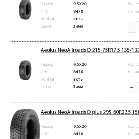
Размер
9,5X20
Код т
ИНС
8470
Налич
RunFlat
есть
Зима
Сезон
Aeolus NeoAllroads D 215-75R17.5 135/13
Размер
9,5X20
Код т
ИНС
8470
Налич
RunFlat
есть
Зима
Сезон
Aeolus NeoAllroads D plus 295-60R22.5 1
Размер
9,5X20
Код т
ИНС
8470
Налич