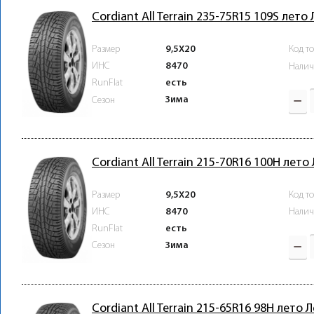
Cordiant All Terrain 235-75R15 109S лето
Размер
9,5X20
Код т
ИНС
8470
Налич
RunFlat
есть
Зима
Сезон
Cordiant All Terrain 215-70R16 100H лето
Размер
9,5X20
Код т
ИНС
8470
Налич
RunFlat
есть
Зима
Сезон
Cordiant All Terrain 215-65R16 98H лето 