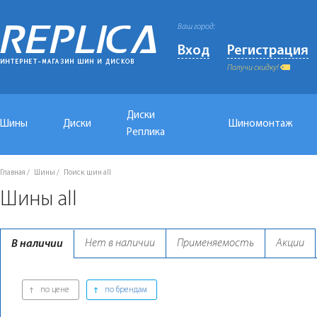
Ваш город:
Вход
Регистрация
Получи скидку!
Диски
Шины
Диски
Шиномонтаж
Реплика
Главная
Шины
Поиск шин all
Шины all
Нет в наличии
Применяемость
Акции
В наличии
по цене
по брендам