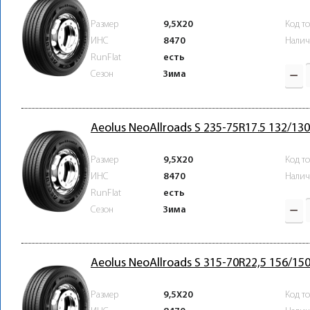
Размер
9,5X20
Код т
ИНС
8470
Налич
RunFlat
есть
Зима
Сезон
Aeolus NeoAllroads S 235-75R17.5 132/1
Размер
9,5X20
Код т
ИНС
8470
Налич
RunFlat
есть
Зима
Сезон
Aeolus NeoAllroads S 315-70R22,5 156/15
Размер
9,5X20
Код т