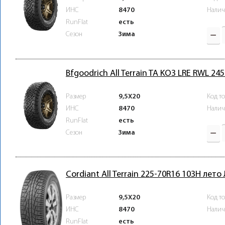
ИНС
8470
Налич
RunFlat
есть
Зима
Сезон
Bfgoodrich All Terrain TA KO3 LRE RWL 2
Размер
9,5X20
Код т
ИНС
8470
Налич
RunFlat
есть
Зима
Сезон
Cordiant All Terrain 225-70R16 103H лето
Размер
9,5X20
Код т
ИНС
8470
Налич
RunFlat
есть