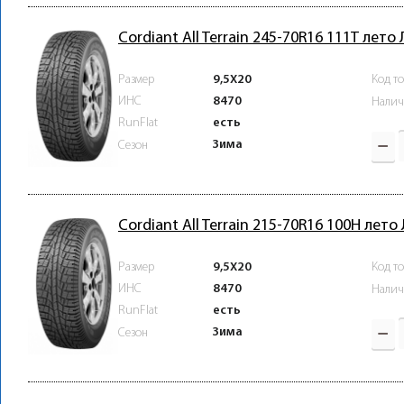
Cordiant All Terrain 245-70R16 111T лето
Размер
9,5X20
Код т
ИНС
8470
Налич
RunFlat
есть
Зима
Сезон
Cordiant All Terrain 215-70R16 100H лето
Размер
9,5X20
Код т
ИНС
8470
Налич
RunFlat
есть
Зима
Сезон