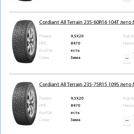
Cordiant All Terrain 235-60R16 104T лето
Размер
9,5X20
Код т
ИНС
8470
Налич
RunFlat
есть
Зима
Сезон
Cordiant All Terrain 235-75R15 109S лето
Размер
9,5X20
Код т
ИНС
8470
Налич
RunFlat
есть
Зима
Сезон