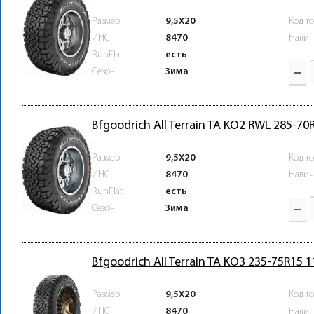
Размер
9,5X20
Код т
ИНС
8470
Налич
RunFlat
есть
Зима
Сезон
Bfgoodrich All Terrain TA KO2 RWL 285-7
Размер
9,5X20
Код т
ИНС
8470
Налич
RunFlat
есть
Зима
Сезон
Bfgoodrich All Terrain TA KO3 235-75R15 
Размер
9,5X20
Код т
ИНС
8470
Налич