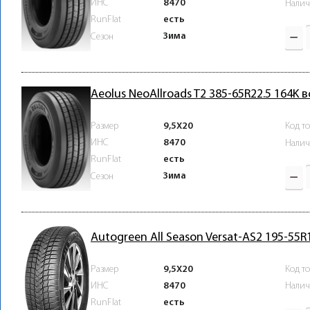
ИНС
8470
Налич
RunFlat
есть
Зима
Сезон
Aeolus NeoAllroads T2 385-65R22.5 164K 
Размер
9,5X20
Код т
ИНС
8470
Налич
RunFlat
есть
Зима
Сезон
Autogreen All Season Versat-AS2 195-55
Размер
9,5X20
Код т
ИНС
8470
Налич
RunFlat
есть