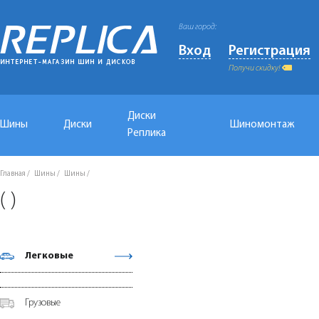
Ваш город:
Вход
Регистрация
Получи скидку!
Диски
Шины
Диски
Шиномонтаж
Реплика
Главная
Шины
Шины
( )
Легковые
Грузовые