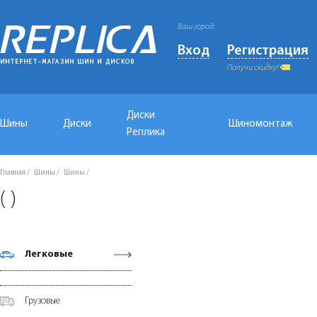
Ваш город:
Вход
Регистрация
Получи скидку!
Диски
Шины
Диски
Шиномонтаж
Реплика
Главная
Шины
Шины
( )
Легковые
Грузовые