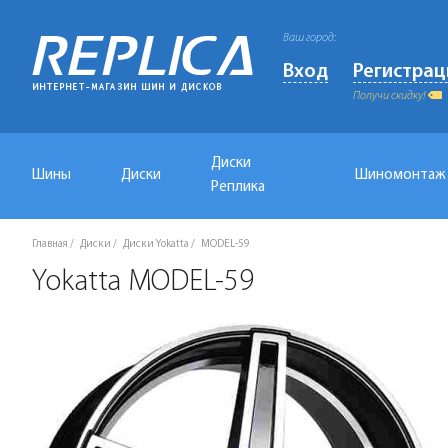
Ваш город:
Вход
Регистрац
Получи скидку!
Диски
Шины
Диски
Шиномонтаж
Реплика
Главная
Диски
Диски Yokatta
MODEL-59
Yokatta MODEL-59