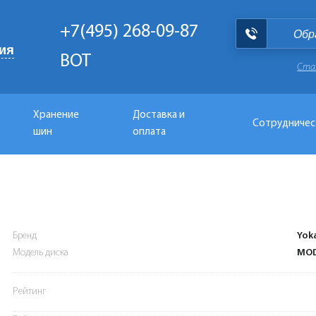
+7(495) 268-09-87
Обр
ия
BOT
Ста
Хранение
Доставка и
Сотрудничес
шин
оплата
Бренд
Yok
Модель диска
MOD
Рейтинг