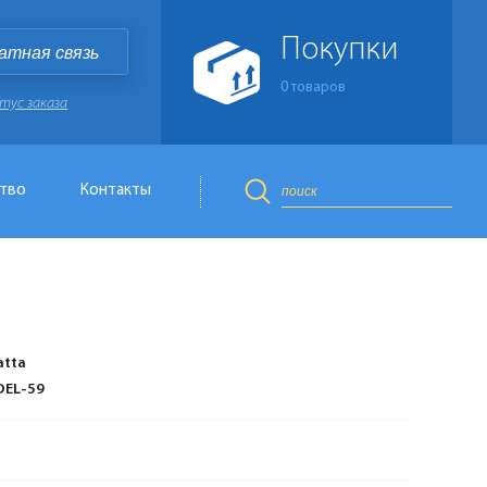
Покупки
атная связь
0
товаров
тус заказа
тво
Контакты
atta
EL-59