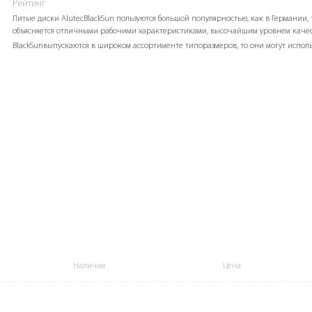
Рейтинг
Литые диски AlutecBlackSun пользуются большой популярностью, как в Германии,
объясняется отличными рабочими характеристиками, высочайшим уровнем качест
BlackSunвыпускаются в широком ассортименте типоразмеров, то они могут испол
Наличие
Цена