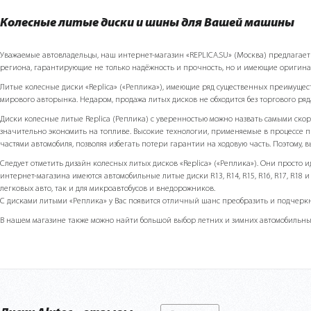
Колесные литые диски и шины для Вашей машины
Уважаемые автовладельцы, наш интернет-магазин «REPLICA.SU» (Москва) предлагает Ва
региона, гарантирующие не только надёжность и прочность, но и имеющие оригин
Литые колесные диски «Replicа» («Реплика»), имеющие ряд существенных преимуще
мирового авторынка. Недаром, продажа литых дисков не обходится без торгового ряд
Диски колесные литые Replicа (Реплика) с уверенностью можно назвать самыми скор
значительно экономить на топливе. Высокие технологии, применяемые в процессе п
частями автомобиля, позволяя избегать потери гарантии на ходовую часть. Поэтому, 
Следует отметить дизайн колесных литых дисков «Replicа» («Реплика»). Они просто
интернет-магазина имеются автомобильные литые диски R13, R14, R15, R16, R17, R18 и п
легковых авто, так и для микроавтобусов и внедорожников.
С дисками литыми «Реплика» у Вас появится отличный шанс преобразить и подчеркну
В нашем магазине также можно найти большой выбор летних и зимних автомобильных