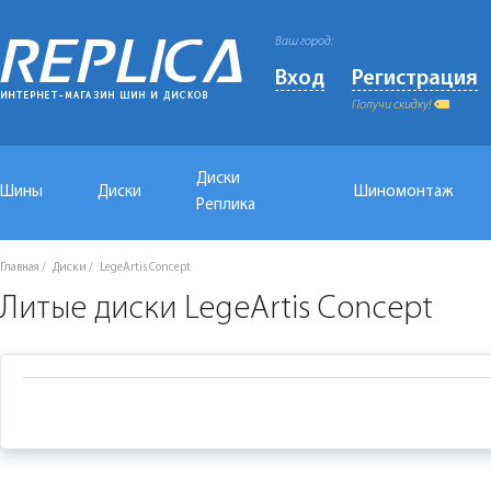
Ваш город:
Вход
Регистрация
Получи скидку!
Диски
Шины
Диски
Шиномонтаж
Реплика
Главная
Диски
LegeArtis Concept
Литые диски LegeArtis Concept