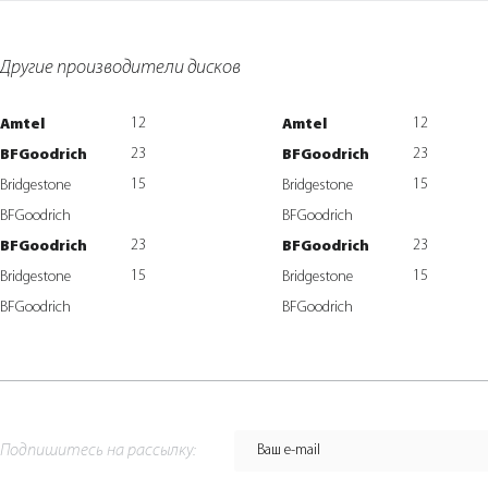
Другие производители дисков
12
12
Amtel
Amtel
23
23
BFGoodrich
BFGoodrich
15
15
Bridgestone
Bridgestone
BFGoodrich
BFGoodrich
23
23
BFGoodrich
BFGoodrich
15
15
Bridgestone
Bridgestone
BFGoodrich
BFGoodrich
Подпишитесь на рассылку: