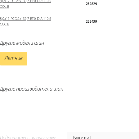
8,0x17 PCD:5x139,7 ET:0 DIA:110.5
232829
COL:B
8,0x17 PCD:6x139,7 ET:0 DIA:110.5
222439
COL:B
Другие модели шин
Летние
Другие производители шин
Подпишитесь на рассылку: