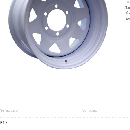
Ре
Лит
объ
Bla
Типоразмер
Код товара
R17