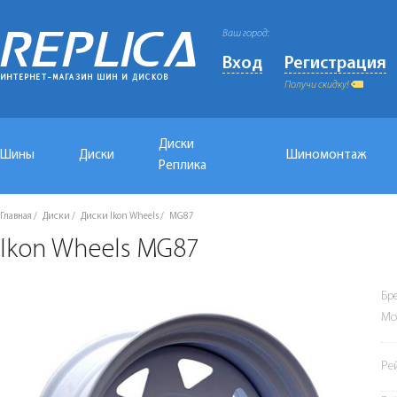
Ваш город:
Вход
Регистрация
Получи скидку!
Диски
Шины
Диски
Шиномонтаж
Реплика
Главная
Диски
Диски Ikon Wheels
MG87
Ikon Wheels MG87
Бр
Мо
Ре