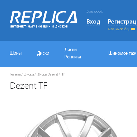
Ваш город:
Вход
Регистрац
Получи скидку!
Диски
Шины
Диски
Шиномонтаж
Реплика
Главная
Диски
Диски Dezent
TF
Dezent TF