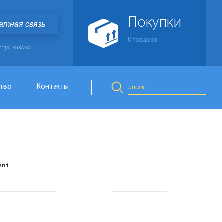
Покупки
атная связь
0
товаров
тус заказа
тво
Контакты
ent