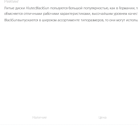
Рейтинг
Литые диски AlutecBlackSun пользуются большой популярностью, как в Германии, 
объясняется отличными рабочими характеристиками, высочайшим уровнем качест
BlackSunвыпускаются в широком ассортименте типоразмеров, то они могут исполь
Наличие
Цена