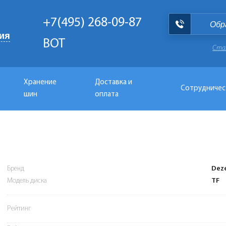
+7(495) 268-09-87
Обр
ия
BOT
Ста
Хранение
Доставка и
Сотрудничес
шин
оплата
Бренд
Dez
Модель диска
TF
Рейтинг