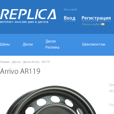
Ваш город:
Вход
Регистрация
Получи скидку!
Диски
Шины
Диски
Шиномонтаж
Реплика
Главная
Диски
Диски Arrivo
AR119
Arrivo AR119
Бр
Мо
Ре