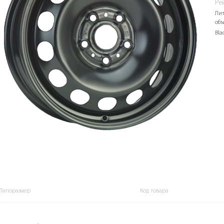
Ре
Лит
объ
Bla
Типоразмер
Код товара